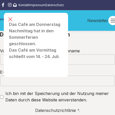
Kontakt
Impressum
Datenschutz
Newsletter
Das Café am Donnerstag
Nachmittag hat in den
Den Newsletter abonnieren
Sommerferien
geschlossen.
Das Café am Vormittag
Vorname
Nachname
schließt vom 14. - 24. Juli.
E-Mail
Ich bin mit der Speicherung und der Nutzung meiner
Daten durch diese Website einverstanden.
Datenschutzrichtlinie
*.