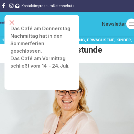
Kontakt
Impressum
Datenschutz
Newsletter
Das Café am Donnerstag
Nachmittag hat in den
1-3 JAHRE
,
ANGEBOTE
,
BABYS
,
BERATUNG
,
ERWACHSENE
,
KINDER
,
Sommerferien
Babysprechstunde
SCHWANGERE & BABY
geschlossen.
Das Café am Vormittag
schließt vom 14. - 24. Juli.