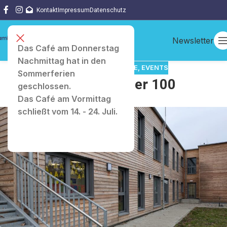
Kontakt
Impressum
Datenschutz
Newsletter
Das Café am Donnerstag
Nachmittag hat in den
ALLGEMEIN
,
ANGEBOTE
,
EVENTS
Sommerferien
MüZe-Club der 100
geschlossen.
Das Café am Vormittag
schließt vom 14. - 24. Juli.