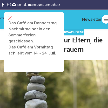
Kontakt
Impressum
Datenschutz
Newsletter
Das Café am Donnerstag
Nachmittag hat in den
ANGEBOTE
,
BERATUNG
,
ERWACHSENE
Sommerferien
Selbsthilfegruppe für Eltern, die
geschlossen.
Das Café am Vormittag
um ein Kind trauern
schließt vom 14. - 24. Juli.